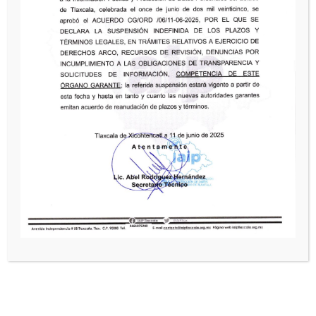
Sesión Ordinaria del Pleno del IAIP Tlaxcala
y la firma de los Decálogos de
Compromisos en Transparencia, Acceso a
la Información y Protección de Datos
Personales. Desde el Parque Central de
Chiautempan​
IAIP Tlaxcala
El Instituto de Acceso a la Información Pública y
Protección de Datos Personales del Estado de Tlaxcala
se encarga de garantizar tus derechos. Que los Sujetos
Obligados sean transparentes con la información, que
puedas tener acceso a la información pública y proteger