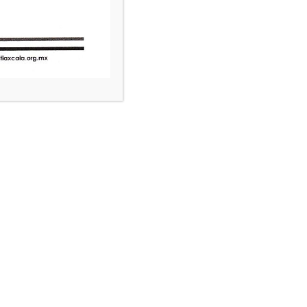
ísica identificada o identificable. No
Estado de Tlaxcala
sonales se encuentra en los artículos
 fracciones VII, XV y XXIV; de la Ley
ción II, inciso i) y 25, fracción II,
sonales:
almente o a través de los diversos
rindado
 difusión.
del Instituto.
d, órgano u organismo gubernamental