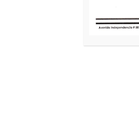
* Teléfono: número asignado a un teléfon
Instituto de Acceso
III. El fundamento legal que faculta a
VIII; de la Ley de Transparencia y Acce
de Protección de Datos Personales en P
IV. Final
Registrar y dar seguimiento a las or
Contar c
Promover ev
Obtener datos e
V. Informamos que los datos proporci