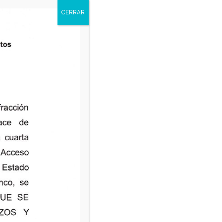
CERRAR
de Sujetos Obligados del Estado de
do de Tlaxcala, emite el aviso de