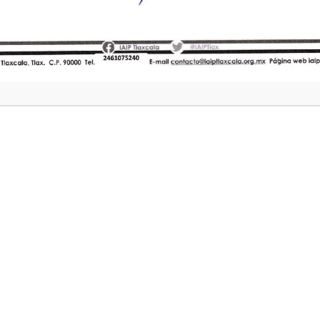
persona.
o de casa, oficina o celular que permite localizar a una persona f
se recabarán datos personales sensibles.
 a la Información Pública y Protección de Datos Personales del 
l IAIP Tlaxcala para llevar a cabo el tratamiento de sus datos per
41, fracción
so a la Información Pública del Estado de Tlaxcala; 8, 15, 16, 79,
osesión de Sujetos Obligados del Estado de Tlaxcala; 23 Bis, frac
inciso e) del Reglamento de este Instituto.
idades del tratamiento para las cuales se obtienen los datos per
ientaciones, asesorías, capacitaciones y talleres, ya sea person
medios de comunicación.
on datos de control, estadísticos e informes sobre el servicio b
entos y actividades institucionales de promoción, capacitación y
stadísticos para la integración del Informe Anual de Actividades 
onados no serán transferidos a ninguna autoridad, poder, entida