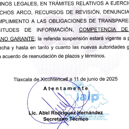
idad integral de Servicios de atención a la sociedad de este Insti
ación Pública y Protección de Datos Personales del Estado de Tla
ero 58, Colonia Centro, Tlaxcala, Tlaxcala. C.P. 90000, es resp
 cuales serán protegidos conforme a lo dispuesto por la Ley de
s Obligados del Estado de Tlaxcala, y demás normatividad que r
II. Datos personales que se recaban:
 personalidad y la manifestación principal del derecho subjetivo 
a una persona física identificada e identificable.
 Edad: información natural del tiempo que ha vivido una persona.
 estándares y creencias que tiene la sociedad sobre conductas, 
an al sexo asignado a una persona, suele ser masculino o fem
e escolaridad, de ser el caso la especialización de estudios: es 
de educación más alto que una persona ha terminado.
co: medio para comunicarse con la persona titular del mismo y la 
nal que podría reflejar el grado de estudios, preparación académ
persona, es la actividad o trabajo que realiza.
 los individuos, en virtud de que a través del trazo, título o gráf