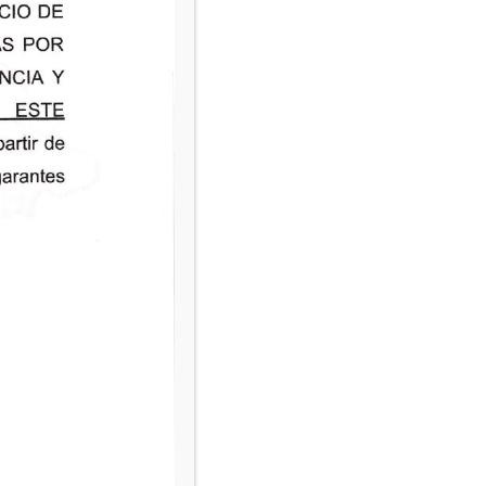
tuto.
xcala (IAIP Tlaxcala), con domicilio
onsable del tratamiento de los datos
 Protección de Datos Personales en
esulte aplicable.
a la identidad, en virtud de que hace
pensamientos y características que
enino.
el nivel
hace localizable.
ica, preferencias o ideología de una
ico de ésta se puede identificar a una