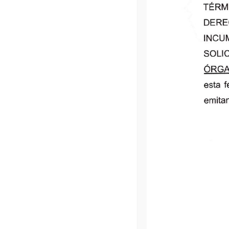
privac
I. El Instituto de Acceso a la Inform
ubicado en Avenida Independencia, núm
personales que nos proporcione, los
Posesión de Sujeto
* Nombre: es uno de los atributos de la
*
* Género: conjunto de expectativas,
acompañ
* Nivel d
* Correo electróni
* Ocupación: constituye un dato perso
* Firma: atributo de la personalidad de